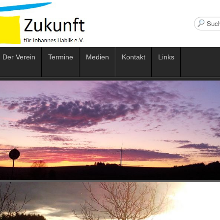
Suchen
...
Der Verein
Termine
Medien
Kontakt
Links