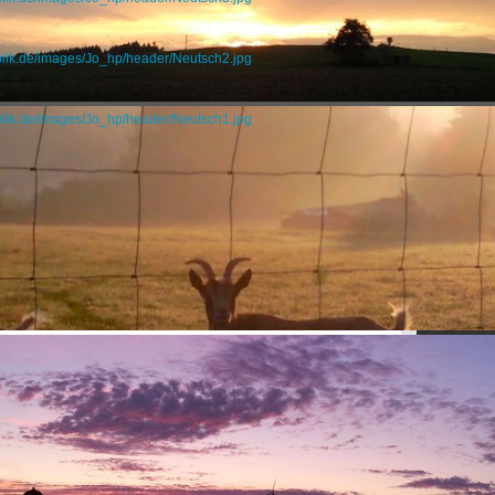
blik.de/images/Jo_hp/header/Neutsch2.jpg
blik.de/images/Jo_hp/header/Neutsch1.jpg
 JOHANNES HABLIK E. V.“
und Geschäftsjahr
t seit seiner Eintragung in das Vereinsregister den
r Johannes Hablik e.V.“.
seinen Sitz in Darmstadt.
hr ist das Kalenderjahr.
Vereins
olgt ausschließlich und unmittelbar mildtätige
Zweck des Vereins ist die gesundheitliche,