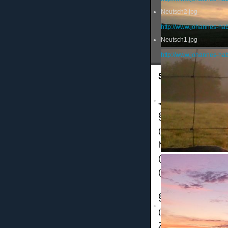
Neutsch2.jpg
http://www.johannes-ha
Neutsch1.jpg
http://www.johannes-ha
SATZUNG
„ZUKUNFT FÜR
§ 1 Name, Sitz 
(1) Der Verein führ
Namen „Zukunft
fü
(2) Der Verein hat 
(3) Das Geschäftsja
§ 2 Zweck des 
(1) Der Verein verf
Zwecke (§ 53
AO). 