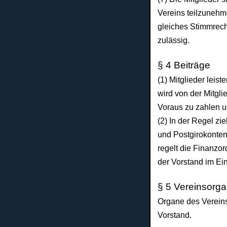
Vereins teilzuneh
gleiches Stimmrec
zulässig.
§ 4 Beiträge
(1) Mitglieder leis
wird von der
Mitgli
Voraus zu zahlen 
(2) In der Regel z
und Postgirokonte
regelt die Finanzo
der Vorstand im Ein
§ 5 Vereinsorg
Organe des Vereins
Vorstand.