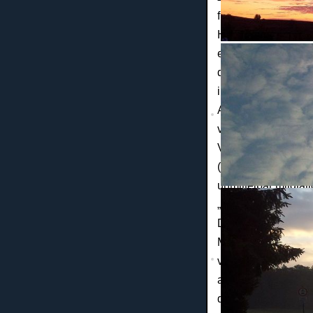
finanzielle, sozial
Hablik, geboren a
eines Sportunfalls
die Hilfe anderer 
insbesondere
verwi
Art, u. a. durch
Mitg
von (Benefiz-) Ver
Voraussetzungen v
(2) Der Verein ist s
unmittelbar mildtä
t
„steuerbegünstigte
Der Verein verfolgt
Mittel des
Vereins 
verwendet werden
ausgeschlossen. N
des Vereins fremd 