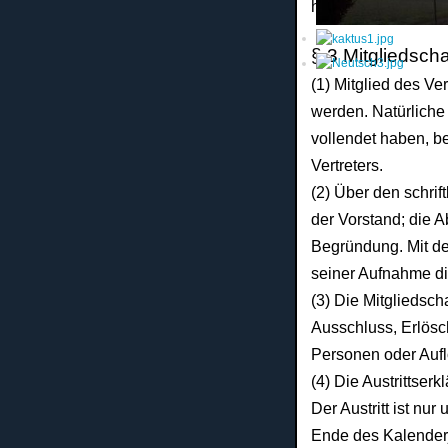
hohe
Vergütungen 
§ 3 Mitgliedscha
(1) Mitglied des Ve
werden. Natürlich
vollendet haben, b
Vertreters.
(2) Über den schrif
der Vorstand;
die A
Begründung. Mit 
seiner Aufnahme di
(3) Die Mitgliedscha
Ausschluss, Erlös
Personen oder Aufl
(4) Die Austrittserk
Der Austritt
ist nur
Ende des Kalende