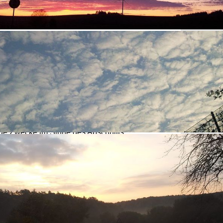
e und berufliche
Unterstützung von Johannes
m 11. Oktober 1980 in Jugenheim,
der aufgrund
 und infolge seines körperlichen Zustandes
auf
angewiesen ist. Der Satzungszweck wird
rklicht durch die Beschaffung von Mitteln aller
liedsbeiträge, Spenden oder die Durchführung
anstaltungen.
Der Verein überwacht die
on § 53, Nummer 2 AO.
elbstlos tätig; er verfolgt ausschließlich und
ige Zwecke im Sinne des Abschnitts
 Zwecke“ in § 58 AO.
 nicht in erster Linie eigenwirtschaftliche Zwecke.
dürfen nur für satzungsgemäße Zwecke
. Eine Zuwendung
an Vereinsmitglieder ist
iemand darf durch Ausgaben,
die dem Zweck
sind, oder durch unverhältnismäßig