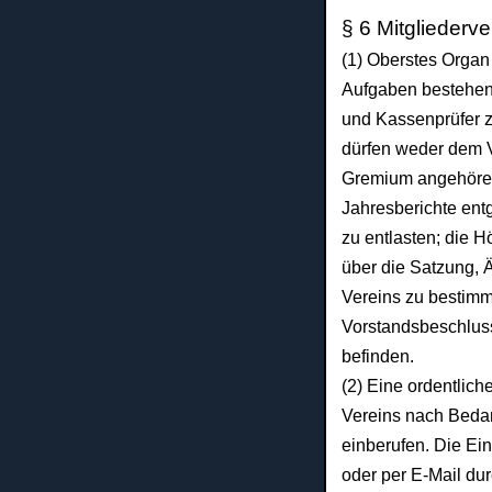
§ 6 Mitglieder
(1) Oberstes Organ 
Aufgaben bestehe
und Kassenprüfer 
dürfen weder dem 
Gremium angehören
Jahresberichte en
zu entlasten; die 
über die
Satzung, 
Vereins zu bestim
Vorstandsbeschlus
befinden.
(2) Eine ordentlic
Vereins nach Bedar
einberufen. Die Ein
oder per E-Mail du