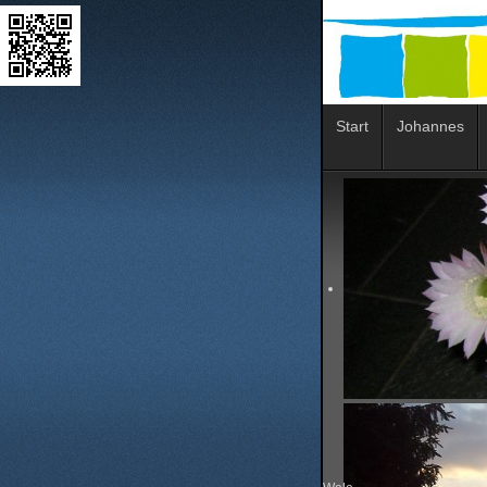
Start
Johannes