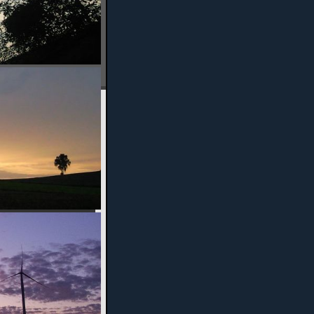
Fotos
Benefizabend
2015
Hammerwerfen
2014
Frühschoppen
2010
Timm für Jo
Feuerwerk der
Turnkunst