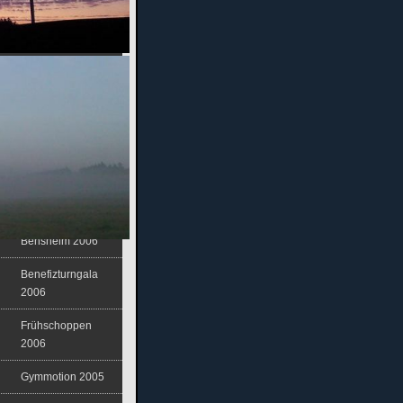
Benefizspiel SV
98 (Tradition)
Frühschoppen
2008
Kinderturnfest
2007
Frühschoppen
2007
Gymmotion
Bensheim 2006
Benefizturngala
2006
Frühschoppen
2006
Gymmotion 2005