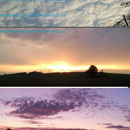
blik.de/images/Jo_hp/header/Neutsch2.jpg
blik.de/images/Jo_hp/header/Neutsch1.jpg
nfest 07 in Alsfeld