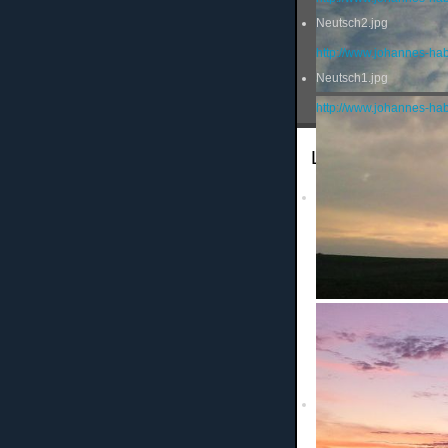
Neutsch2.jpg
http://www.johannes-ha
Neutsch1.jpg
http://www.johannes-ha
Landeskindertur