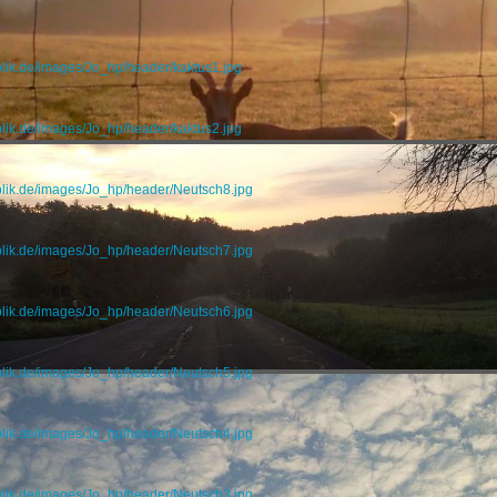
blik.de/images/Jo_hp/header/kaktus1.jpg
blik.de/images/Jo_hp/header/kaktus2.jpg
blik.de/images/Jo_hp/header/Neutsch8.jpg
blik.de/images/Jo_hp/header/Neutsch7.jpg
blik.de/images/Jo_hp/header/Neutsch6.jpg
blik.de/images/Jo_hp/header/Neutsch5.jpg
blik.de/images/Jo_hp/header/Neutsch4.jpg
blik.de/images/Jo_hp/header/Neutsch3.jpg